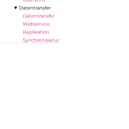
Datentransfer
Datentransfer
Webservice
Replikation
Synchronisierung
Zertifizierung (AppSource)
About
Versionsinfo
Privacy Policy
License Agreement
Support
BE-POS Key User Scenario
Prerequisites
Cash Register Start
Item sales
Cash Register Closing