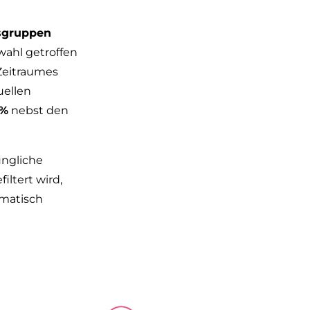
sgruppen
swahl getroffen
Zeitraumes
uellen
 %
nebst den
üngliche
filtert wird,
matisch