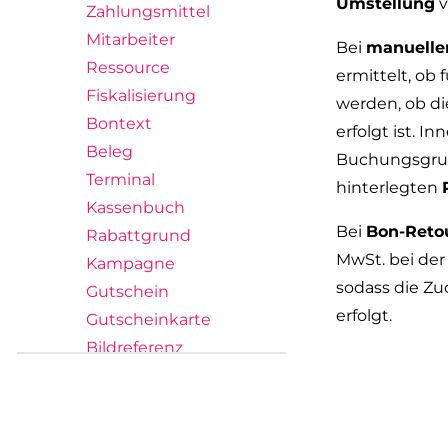
Umstellung
v
Zahlungsmittel
Mitarbeiter
Bei
manuelle
Ressource
ermittelt, ob 
Fiskalisierung
werden, ob d
Bontext
erfolgt ist. I
Beleg
Buchungsgrup
Terminal
hinterlegten
Kassenbuch
Bei
Bon-Reto
Rabattgrund
MwSt. bei der
Kampagne
sodass die Z
Gutschein
erfolgt.
Gutscheinkarte
Bildreferenz
Barcode
Basis
Sicherung