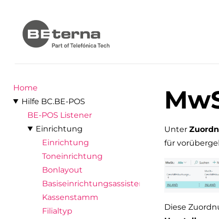
Home
MwS
Hilfe BC.BE-POS
BE-POS Listener
Einrichtung
Unter
Zuordn
Einrichtung
für vorüberg
Toneinrichtung
Bonlayout
Basiseinrichtungsassistent
Kassenstamm
Diese Zuordnu
Filialtyp