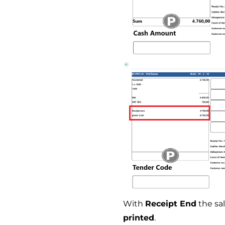
With
Receipt End
the sa
printed
.