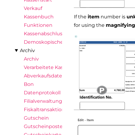
Verkauf
Kassenbuch
If the
item
number is
un
Funktionen
for using the
magnifying
Kassenabschluss
Demoskopische Abfrage
Archiv
Archiv
Verarbeitete Kassenimporte
Abverkaufsdaten
Bon
Datenprotokoll
Filialverwaltungsposten
Fiskaltransaktion
Gutschein
Gutscheinposten
Gutscheinkarte