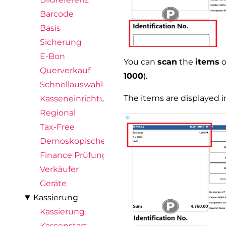
Barcode
Basis
Sicherung
E-Bon
You can
scan
the
items
o
Querverkauf
1000
).
Schnellauswahl
The items are displayed in
Kasseneinrichtung
Regional
Tax-Free
Demoskopische Abfrage
Finance Prüfungen
Verkäufer
Geräte
Kassierung
Kassierung
Kassenstart