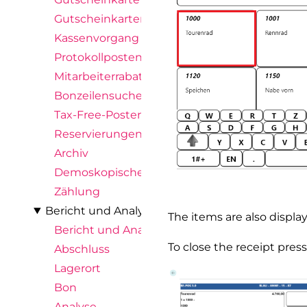
Gutscheinkartenposten
Kassenvorgang
Protokollposten
Mitarbeiterrabattposten
Bonzeilensuche
Tax-Free-Posten
Reservierungen
Archiv
Demoskopische Ergebnisse
Zählung
Bericht und Analyse
The items are also displaye
Bericht und Analyse
To close the receipt pres
Abschluss
Lagerort
Bon
Analyse