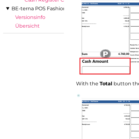
BE-terna POS Fashion Connector
Versionsinfo
Übersicht
With the
Total
button the