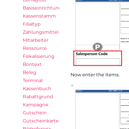
Basiseinrichtungsassistent
Kassenstamm
Filialtyp
Zahlungsmittel
Mitarbeiter
Ressource
Fiskalisierung
Bontext
Beleg
Now enter the items.
Terminal
Kassenbuch
Rabattgrund
Kampagne
Gutschein
Gutscheinkarte
Bildreferenz