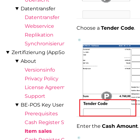
Datentransfer
Datentransfer
Webservice
Choose a
Tender Code
.
Replikation
Synchronisierung
Zertifizierung (AppSource)
About
Versionsinfo
Privacy Policy
License Agreement
Support
BE-POS Key User Scenario
Prerequisites
Cash Register Start
Enter the
Cash Amount
.
Item sales
Cash Register Closing