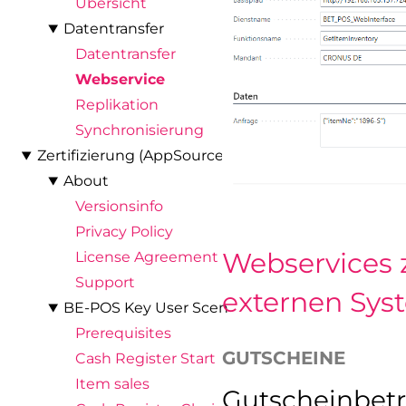
Übersicht
Datentransfer
Datentransfer
Webservice
Replikation
Synchronisierung
Zertifizierung (AppSource)
About
Versionsinfo
Privacy Policy
Webservices 
License Agreement
Support
externen Sy
BE-POS Key User Scenario
Prerequisites
GUTSCHEINE
Cash Register Start
Item sales
Gutscheinbetr