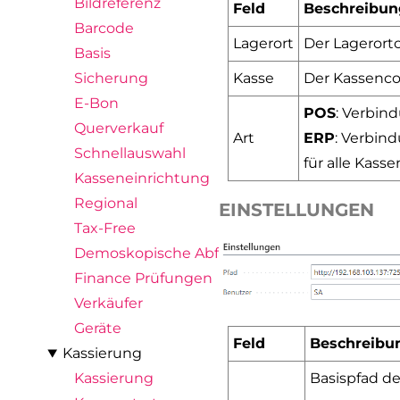
Bildreferenz
Feld
Beschreibun
Barcode
Lagerort
Der Lagerort
Basis
Kasse
Der Kassenc
Sicherung
E-Bon
POS
: Verbin
Querverkauf
Art
ERP
: Verbin
Schnellauswahl
für alle Kas
Kasseneinrichtung
Regional
EINSTELLUNGEN
Tax-Free
Demoskopische Abfrage
Finance Prüfungen
Verkäufer
Geräte
Feld
Beschreibu
Kassierung
Basispfad de
Kassierung