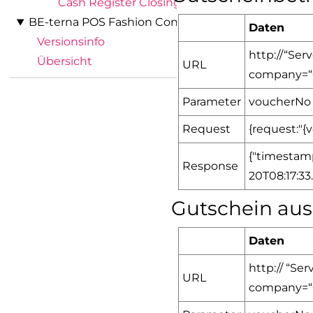
Cash Register Closing
BE-terna POS Fashion Connector
Daten
Versionsinfo
http://“Se
Übersicht
URL
company=
Parameter
voucherNo 
Request
{request:"{
{"timestam
Response
20T08:17:33
Gutschein au
Daten
http:// “S
URL
company=