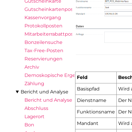
Gutscheinkarte
Gutscheinkartenposten
Kassenvorgang
Protokollposten
Mitarbeiterrabattposten
Bonzeilensuche
Tax-Free-Posten
Reservierungen
Archiv
Demoskopische Ergebnisse
Feld
Besc
Zählung
Basispfad
Wird 
Bericht und Analyse
Bericht und Analyse
Dienstname
Der N
Abschluss
Funktionsname
Der N
Lagerort
Mandant
Wird 
Bon