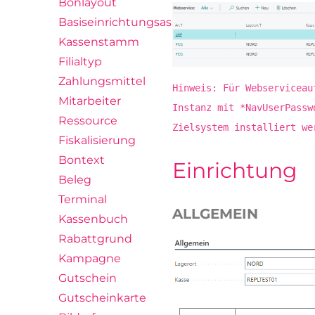
Bonlayout
Basiseinrichtungsassistent
Kassenstamm
Filialtyp
Zahlungsmittel
Hinweis: Für Webserviceau
Mitarbeiter
Instanz mit *NavUserPassw
Ressource
Zielsystem installiert we
Fiskalisierung
Bontext
Einrichtung
Beleg
Terminal
ALLGEMEIN
Kassenbuch
Rabattgrund
Kampagne
Gutschein
Gutscheinkarte