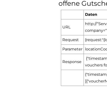
offene Gutsch
Daten
http://“Se
URL
company=
Request
{request:"{l
Parameter
locationCod
{"timestamp
Response
vouchers fo
{"timestamp
[{"voucherN