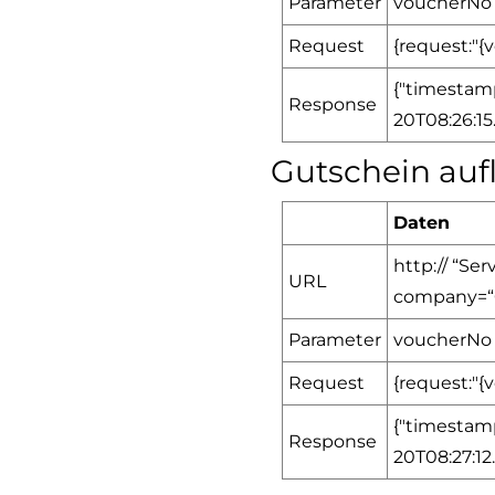
Parameter
voucherNo (
Request
{request:"{
{"timestam
Response
20T08:26:15
Gutschein auf
Daten
http:// “S
URL
company=
Parameter
voucherNo (
Request
{request:"{
{"timestam
Response
20T08:27:12