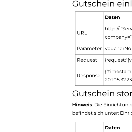
Gutschein ein
Daten
http:// “S
URL
company=
Parameter
voucherNo (
Request
{request:"{
{"timestam
Response
20T08:32:23
Gutschein sto
Hinweis
: Die Einrichtun
befindet sich unter: Einr
Daten