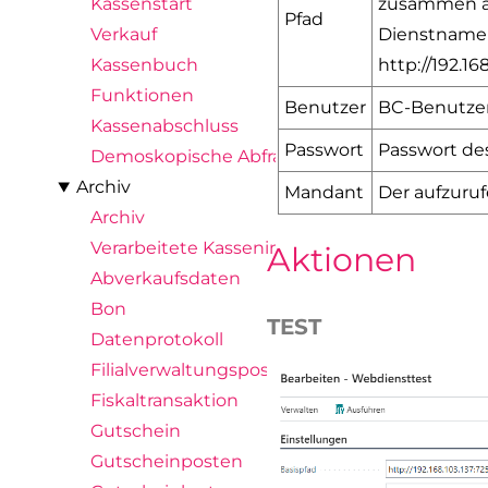
zusammen a
Kassenstart
Pfad
Dienstnamen
Verkauf
http://192.16
Kassenbuch
Funktionen
Benutzer
BC-Benutzer 
Kassenabschluss
Passwort
Passwort de
Demoskopische Abfrage
Archiv
Mandant
Der aufzur
Archiv
Verarbeitete Kassenimporte
Aktionen
Abverkaufsdaten
Bon
TEST
Datenprotokoll
Filialverwaltungsposten
Fiskaltransaktion
Gutschein
Gutscheinposten