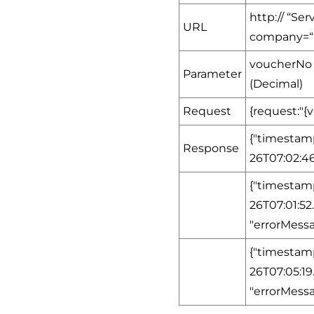
http:// “S
URL
company=
voucherNo (
Parameter
(Decimal)
Request
{request:"{
{"timestamp
Response
26T07:02:4
{"timestamp
26T07:01:5
"errorMessa
{"timestamp
26T07:05:19
"errorMess