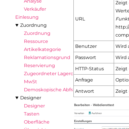
Analyse
Zeigt
Verkäufer
Wert
Einlesung
URL
Funk
Zuordnung
http:
Zuordnung
comp
Ressource
Benutzer
Wird 
Artikelkategorie
Reklamationsgrund
Passwort
Wird 
Reservierung
HTTP-Status
Zeigt
Zugeordneter Lagerort
Anfrage
Optio
MwSt
Demoskopische Abfrage
Antwort
Zeigt
Designer
Designer
Tasten
Oberfläche