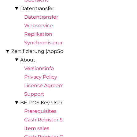
Datentransfer
Datentransfer
Webservice
Replikation
Synchronisierung
Zertifizierung (AppSource)
About
Versionsinfo
Privacy Policy
License Agreement
Support
BE-POS Key User Scenario
Prerequisites
Cash Register Start
Item sales
Cash Register Closing