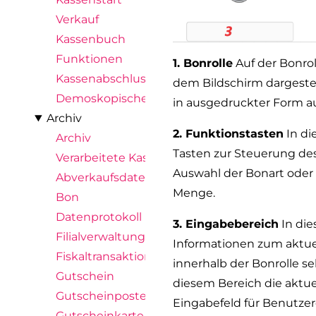
Verkauf
Kassenbuch
Funktionen
1. Bonrolle
Auf der Bonrol
Kassenabschluss
dem Bildschirm dargestell
Demoskopische Abfrage
in ausgedruckter Form a
Archiv
2. Funktionstasten
In di
Archiv
Tasten zur Steuerung de
Verarbeitete Kassenimporte
Auswahl der Bonart oder 
Abverkaufsdaten
Menge.
Bon
Datenprotokoll
3. Eingabebereich
In die
Filialverwaltungsposten
Informationen zum aktue
Fiskaltransaktion
innerhalb der Bonrolle s
Gutschein
diesem Bereich die aktu
Gutscheinposten
Eingabefeld für Benutzer
Gutscheinkarte