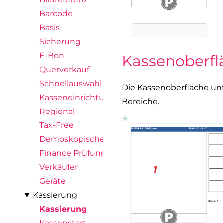
Barcode
Basis
Sicherung
E-Bon
Kassenoberfl
Querverkauf
Schnellauswahl
Die Kassenoberfläche unt
Kasseneinrichtung
Bereiche.
Regional
Tax-Free
Demoskopische Abfrage
Finance Prüfungen
Verkäufer
Geräte
Kassierung
Kassierung
Kassenstart