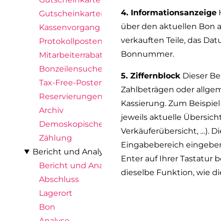
4. Informationsanzeige
H
Gutscheinkartenposten
über den aktuellen Bon au
Kassenvorgang
verkauften Teile, das Dat
Protokollposten
Bonnummer.
Mitarbeiterrabattposten
Bonzeilensuche
5. Ziffernblock
Dieser Be
Tax-Free-Posten
Zahlbeträgen oder allge
Reservierungen
Kassierung. Zum Beispie
Archiv
jeweils aktuelle Übersicht
Demoskopische Ergebnisse
Verkäuferübersicht, …). 
Zählung
Eingabebereich eingeben,
Bericht und Analyse
Enter auf Ihrer Tastatur 
Bericht und Analyse
dieselbe Funktion, wie d
Abschluss
Lagerort
Bon
Analyse